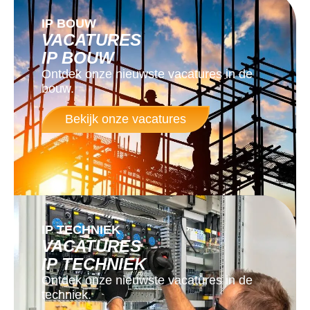
IP BOUW
VACATURES
IP BOUW
Ontdek onze nieuwste vacatures in de
bouw.
Bekijk onze vacatures
IP TECHNIEK
VACATURES
IP TECHNIEK
Ontdek onze nieuwste vacatures in de
techniek.