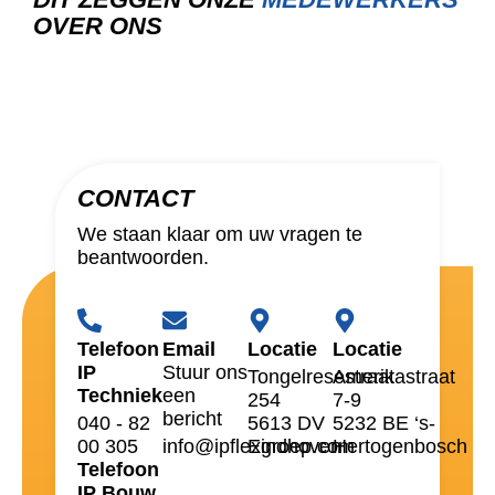
OVER ONS
CONTACT
We staan klaar om uw vragen te
beantwoorden.
Telefoon
Email
Locatie
Locatie
IP
Stuur ons
Tongelresestraat
Amerikastraat
Techniek
een
254
7-9
bericht
040 - 82
5613 DV
5232 BE ‘s-
00 305
info@ipflexgroep.com
Eindhoven
Hertogenbosch
Telefoon
IP Bouw