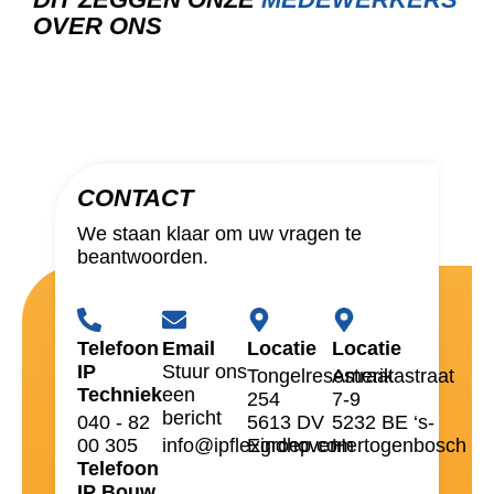
OVER ONS
CONTACT
We staan klaar om uw vragen te
beantwoorden.
Telefoon
Email
Locatie
Locatie
IP
Stuur ons
Tongelresestraat
Amerikastraat
Techniek
een
254
7-9
bericht
040 - 82
5613 DV
5232 BE ‘s-
00 305
info@ipflexgroep.com
Eindhoven
Hertogenbosch
Telefoon
IP Bouw