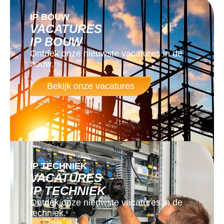
IP BOUW
VACATURES
IP BOUW
Ontdek onze nieuwste vacatures in de
bouw.
Bekijk onze vacatures
IP TECHNIEK
VACATURES
IP TECHNIEK
Ontdek onze nieuwste vacatures in de
techniek.