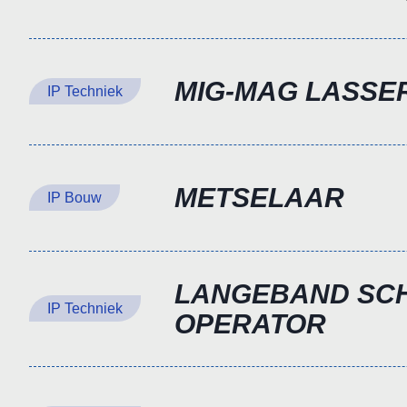
MIG-MAG LASSE
IP Techniek
METSELAAR
IP Bouw
LANGEBAND SC
IP Techniek
OPERATOR