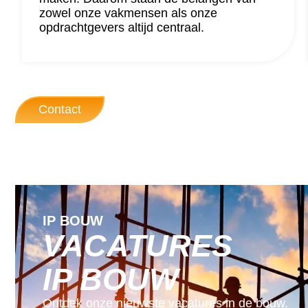
zowel onze vakmensen als onze
opdrachtgevers altijd centraal.
Contact
IP BOUW
VACATURES
IP BOUW
Ontdek onze nieuwste vacatures in de bouw.