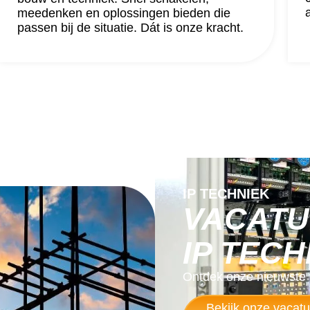
a
meedenken en oplossingen bieden die
passen bij de situatie. Dát is onze kracht.
IP TECHNIEK
VACATU
IP TECH
Ontdek onze nieuwste v
Bekijk onze vacatu