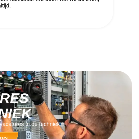
ltijd.
RES
NIEK
acatures in de techniek.
res