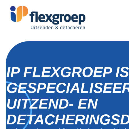
IP FLEXGROEP IS
GESPECIALISEER
UITZEND- EN
DETACHERINGS­